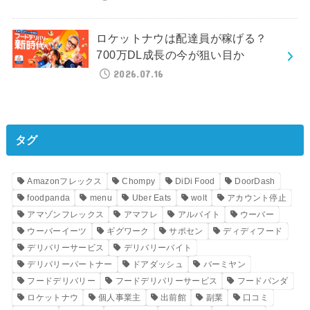
ロケットナウは配達員が稼げる？
700万DL成長の今が狙い目か
2026.07.16
タグ
Amazonフレックス
Chompy
DiDi Food
DoorDash
foodpanda
menu
Uber Eats
wolt
アカウント停止
アマゾンフレックス
アマフレ
アルバイト
ウーバー
ウーバーイーツ
ギグワーク
サポセン
ディディフード
デリバリーサービス
デリバリーバイト
デリバリーパートナー
ドアダッシュ
バーミヤン
フードデリバリー
フードデリバリーサービス
フードパンダ
ロケットナウ
個人事業主
出前館
副業
口コミ