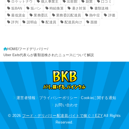
ロケットナウ
個人事業主
出前館
副業
口コミ
垢BAN
垢バン
時給換算
暑さ対策
書類送検
最低賃金
業務委託
業務委託配達員
熱中症
評価
評判
説明会
配達員
配達員向け
面接
HOME
フードデリバリー
Uber Eats代表らが書類送検されたニュースについて解説
運営者情報
プライバシーポリシー
Cookieに関する通知
お問い合わせ
© 2026
フード・デリバリー配達員バイトで稼ぐ！EZY
All Rights
Reserved.