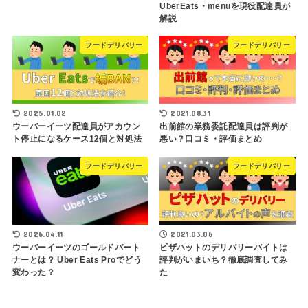
UberEats・menuを現役配達員が
解説
フードデリバリー
フードデリバリー
2025.01.02
2021.08.31
ウーバーイーツ配達員がアカウン
出前館の業務委託配達員は評判が
ト停止になるケース12個と対処法
悪い？口コミ・評価まとめ
フードデリバリー
フードデリバリー
2026.04.11
2021.03.06
ウーバーイーツのゴールドパート
ピザハットのデリバリーバイトは
ナーとは？ Uber Eats Proでどう
評判がいまいち？徹底調査してみ
変わった？
た