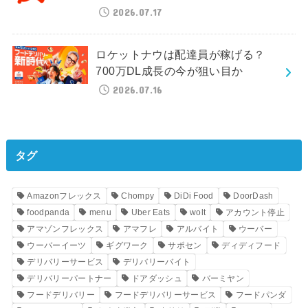
2026.07.17
ロケットナウは配達員が稼げる？
700万DL成長の今が狙い目か
2026.07.16
タグ
Amazonフレックス
Chompy
DiDi Food
DoorDash
foodpanda
menu
Uber Eats
wolt
アカウント停止
アマゾンフレックス
アマフレ
アルバイト
ウーバー
ウーバーイーツ
ギグワーク
サポセン
ディディフード
デリバリーサービス
デリバリーバイト
デリバリーパートナー
ドアダッシュ
バーミヤン
フードデリバリー
フードデリバリーサービス
フードパンダ