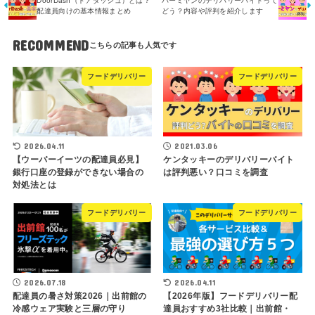
DoorDash（ドアダッシュ）とは？
バーミヤンのデリバリーバイトって
配達員向けの基本情報まとめ
どう？内容や評判を紹介します
RECOMMEND
フードデリバリー
フードデリバリー
2026.04.11
2021.03.06
【ウーバーイーツの配達員必見】
ケンタッキーのデリバリーバイト
銀行口座の登録ができない場合の
は評判悪い？口コミを調査
対処法とは
フードデリバリー
フードデリバリー
2026.07.18
2026.04.11
配達員の暑さ対策2026｜出前館の
【2026年版】フードデリバリー配
冷感ウェア実験と三層の守り
達員おすすめ3社比較｜出前館・