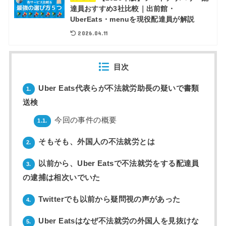
達員おすすめ3社比較｜出前館・
UberEats・menuを現役配達員が解説
2026.04.11
目次
Uber Eats代表らが不法就労助長の疑いで書類
1.
送検
今回の事件の概要
1.1.
そもそも、外国人の不法就労とは
2.
以前から、Uber Eatsで不法就労をする配達員
3.
の逮捕は相次いでいた
Twitterでも以前から疑問視の声があった
4.
Uber Eatsはなぜ不法就労の外国人を見抜けな
5.