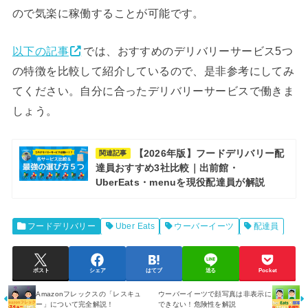
ので気楽に稼働することが可能です。
以下の記事
では、おすすめのデリバリーサービス5つ
の特徴を比較して紹介しているので、是非参考にしてみ
てください。自分に合ったデリバリーサービスで働きま
しょう。
【2026年版】フードデリバリー配
関連記事
達員おすすめ3社比較｜出前館・
UberEats・menuを現役配達員が解説
フードデリバリー
Uber Eats
ウーバーイーツ
配達員
ポスト
シェア
はてブ
送る
Pocket
Amazonフレックスの「レスキュ
ウーバーイーツで顔写真は非表示に
ー」について完全解説！
できない！危険性を解説