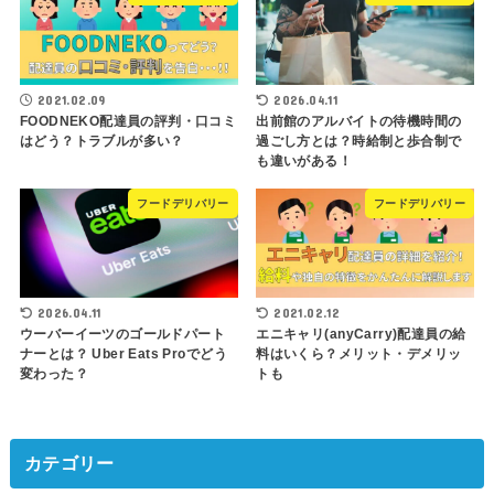
2021.02.09
2026.04.11
FOODNEKO配達員の評判・口コミ
出前館のアルバイトの待機時間の
はどう？トラブルが多い？
過ごし方とは？時給制と歩合制で
も違いがある！
フードデリバリー
フードデリバリー
2026.04.11
2021.02.12
ウーバーイーツのゴールドパート
エニキャリ(anyCarry)配達員の給
ナーとは？ Uber Eats Proでどう
料はいくら？メリット・デメリッ
変わった？
トも
カテゴリー