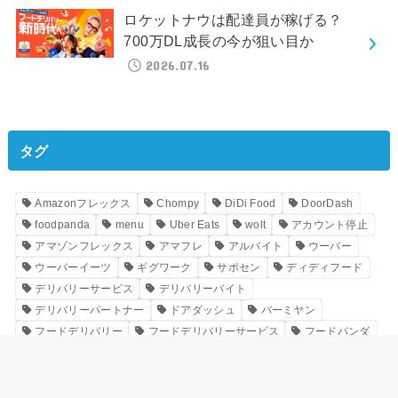
ロケットナウは配達員が稼げる？
700万DL成長の今が狙い目か
2026.07.16
タグ
Amazonフレックス
Chompy
DiDi Food
DoorDash
foodpanda
menu
Uber Eats
wolt
アカウント停止
アマゾンフレックス
アマフレ
アルバイト
ウーバー
ウーバーイーツ
ギグワーク
サポセン
ディディフード
デリバリーサービス
デリバリーバイト
デリバリーパートナー
ドアダッシュ
バーミヤン
フードデリバリー
フードデリバリーサービス
フードパンダ
ロケットナウ
個人事業主
出前館
副業
口コミ
垢BAN
垢バン
時給換算
暑さ対策
書類送検
最低賃金
業務委託
業務委託配達員
熱中症
評価