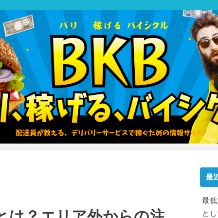
最
最低
とは？エリア外からの注
とし