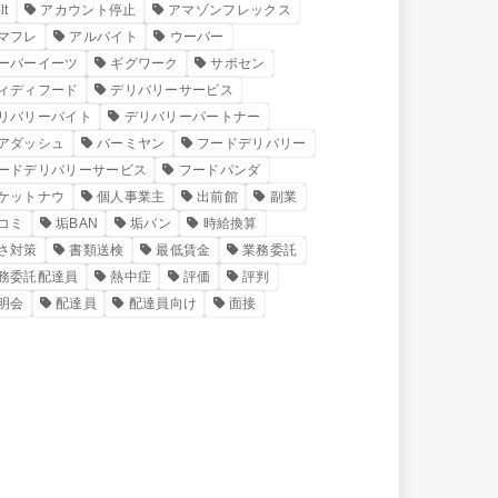
lt
アカウント停止
アマゾンフレックス
マフレ
アルバイト
ウーバー
ーバーイーツ
ギグワーク
サポセン
ィディフード
デリバリーサービス
リバリーバイト
デリバリーパートナー
アダッシュ
バーミヤン
フードデリバリー
ードデリバリーサービス
フードパンダ
ケットナウ
個人事業主
出前館
副業
コミ
垢BAN
垢バン
時給換算
さ対策
書類送検
最低賃金
業務委託
務委託配達員
熱中症
評価
評判
明会
配達員
配達員向け
面接