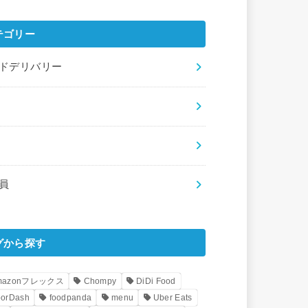
テゴリー
ドデリバリー
員
グから探す
mazonフレックス
Chompy
DiDi Food
orDash
foodpanda
menu
Uber Eats