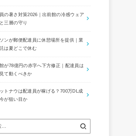
員の暑さ対策2026｜出前館の冷感ウェア
と三層の守り
ソンが郵便配達員に休憩場所を提供｜業
託は夏どこで休む
館が78億円の赤字へ下方修正｜配達員は
見て動くべきか
ットナウは配達員が稼げる？700万DL成
今が狙い目か
検
索: