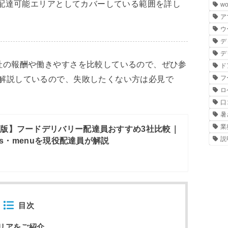
が配達可能エリアとしてカバーしている範囲を詳し
wo
ア
ウ
デ
デ
社の報酬や働きやすさを比較しているので、ぜひ参
ド
フ
解説しているので、失敗したくない方は必見で
ロ
口
暑
業
6年版】フードデリバリー配達員おすすめ3社比較｜
説
ats・menuを現役配達員が解説
目次
エリアをご紹介