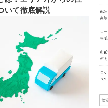
ついて徹底解説
配達
実験
ロー
務委
出前
何を
ロケ
長の