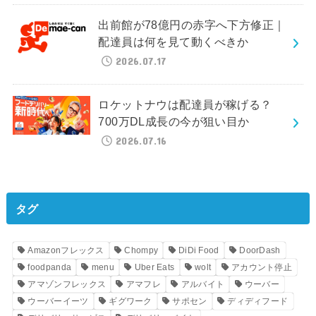
出前館が78億円の赤字へ下方修正｜
配達員は何を見て動くべきか
2026.07.17
ロケットナウは配達員が稼げる？
700万DL成長の今が狙い目か
2026.07.16
タグ
Amazonフレックス
Chompy
DiDi Food
DoorDash
foodpanda
menu
Uber Eats
wolt
アカウント停止
アマゾンフレックス
アマフレ
アルバイト
ウーバー
ウーバーイーツ
ギグワーク
サポセン
ディディフード