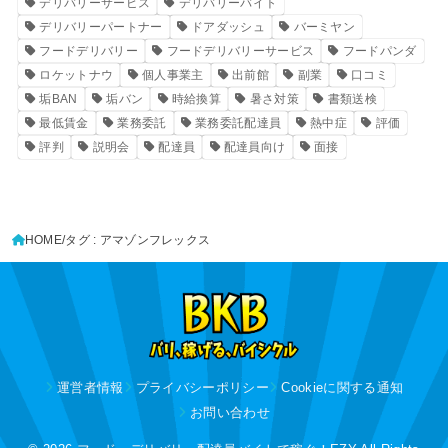
デリバリーサービス
デリバリーバイト
デリバリーパートナー
ドアダッシュ
バーミヤン
フードデリバリー
フードデリバリーサービス
フードパンダ
ロケットナウ
個人事業主
出前館
副業
口コミ
垢BAN
垢バン
時給換算
暑さ対策
書類送検
最低賃金
業務委託
業務委託配達員
熱中症
評価
評判
説明会
配達員
配達員向け
面接
HOME
タグ : アマゾンフレックス
運営者情報
プライバシーポリシー
Cookieに関する通知
お問い合わせ